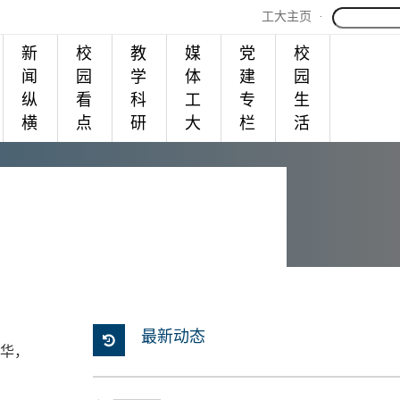
工大主页
·
新
校
教
媒
党
校
闻
园
学
体
建
园
纵
看
科
工
专
生
横
点
研
大
栏
活
最新动态
华，