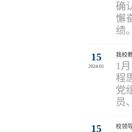
确
懈
绩
15
我校
​
2024-01
程
党
员
15
校领