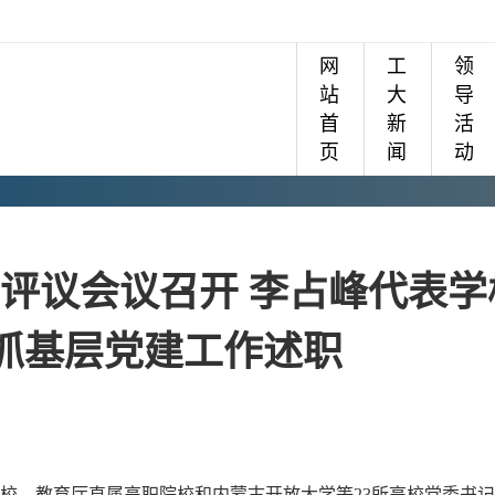
网
工
领
站
大
导
首
新
活
页
闻
动
职评议会议召开 李占峰代表学
度抓基层党建工作述职
高校、教育厅直属高职院校和内蒙古开放大学等23所高校党委书