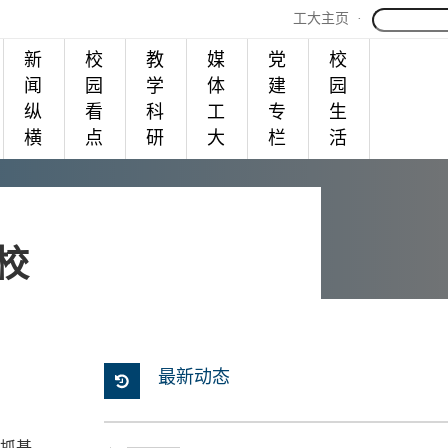
工大主页
·
新
校
教
媒
党
校
闻
园
学
体
建
园
纵
看
科
工
专
生
横
点
研
大
栏
活
校
最新动态
记抓基