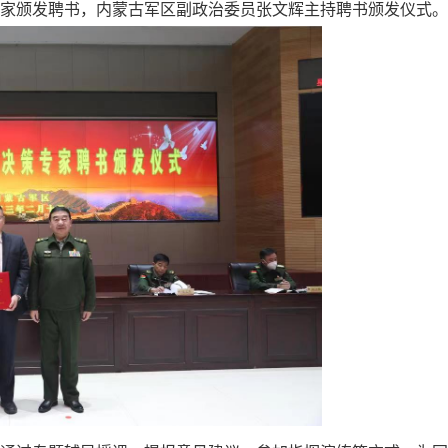
专家颁发聘书，内蒙古军区副政治委员张文辉主持聘书颁发仪式。