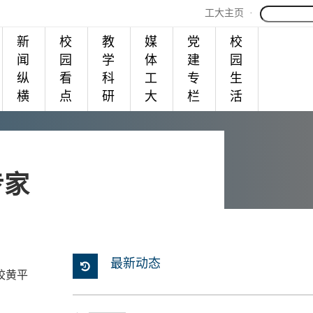
工大主页
·
新
校
教
媒
党
校
闻
园
学
体
建
园
纵
看
科
工
专
生
横
点
研
大
栏
活
专家
最新动态
校黄平