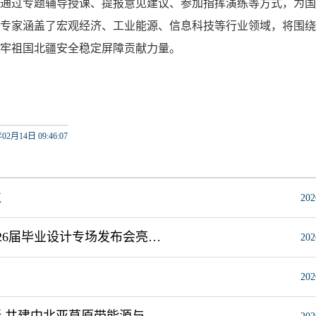
通过专题辅导授课、提报意见建议、参加指挥演练等方式，为国
专家涵盖了宏观经济、工业能源、信息科技等行业领域，将围绕
牢祖国北疆安全稳定屏障贡献力量。
02月14日 09:46:07
位
202
花影霓裳绽芳华 时尚秀场展风采 我校轻工与纺织学院2026届毕业设计专场发布会亮相2026中国国际大学生时装周
202
202
签约！内蒙古工业大学携手乌兹别克斯坦高校及科研院所 共建中北亚草原带能源与人居系统“一带一路”联合实验室