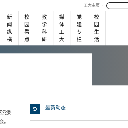
工大主页
·
新
校
教
媒
党
校
闻
园
学
体
建
园
纵
看
科
工
专
生
横
点
研
大
栏
活
最新动态
区党委
会。