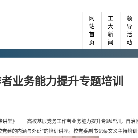
网
工
领
站
大
导
首
新
活
页
闻
动
作者业务能力提升专题培训
锋讲堂》
——
高校基层党务工作者业务能力提升
专题
培训。
自治
校党建的内涵与外延
”的培训讲座。校党委副书记栗文义主持培训