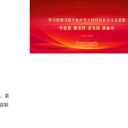
、紧
容联