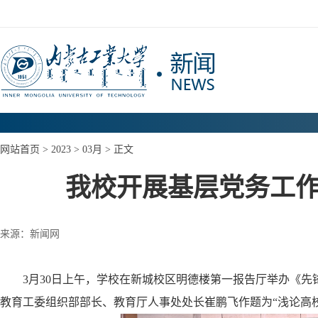
网站首页
>
2023
>
03月
> 正文
我校开展基层党务工
来源：新闻网
3
月
30
日
上午
，学校在新城校区明德楼第一报告厅举办《先
教育工委组
织部部长、教育厅人事处处长崔鹏飞作题为
“
浅论高