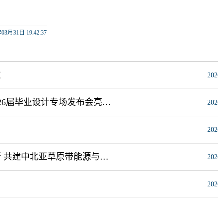
03月31日 19:42:37
位
202
花影霓裳绽芳华 时尚秀场展风采 我校轻工与纺织学院2026届毕业设计专场发布会亮相2026中国国际大学生时装周
202
202
签约！内蒙古工业大学携手乌兹别克斯坦高校及科研院所 共建中北亚草原带能源与人居系统“一带一路”联合实验室
202
202