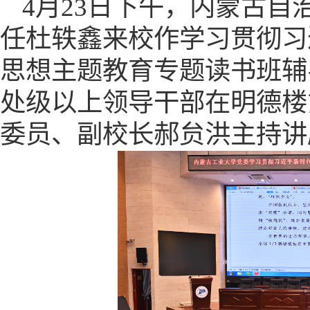
4
月
2
3
日下午，内蒙古自
任杜轶鑫来校
作学习贯彻
习
思想主题教育
专题
读书班
辅
处级以上领导干部
在明德楼
委员、副校长郝贠洪
主持讲