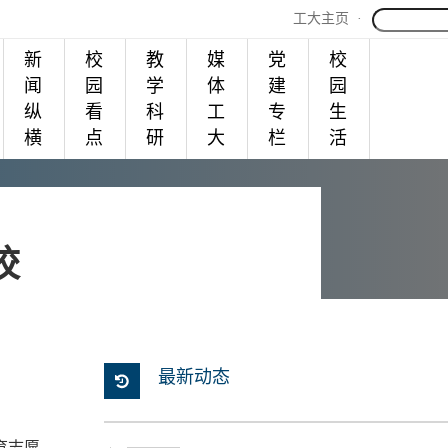
工大主页
·
新
校
教
媒
党
校
闻
园
学
体
建
园
纵
看
科
工
专
生
横
点
研
大
栏
活
校
最新动态
育志愿