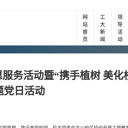
网
工
领
站
大
导
首
新
活
页
闻
动
服务活动暨“携手植树 美化
题党日活动
态文明思想，建设美丽校园，机关党委在金川校区组织开展主题教