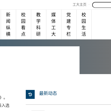
工大主页
·
新
校
教
媒
党
校
闻
园
学
体
建
园
纵
看
科
工
专
生
横
点
研
大
栏
活
最新动态
》。
科入选