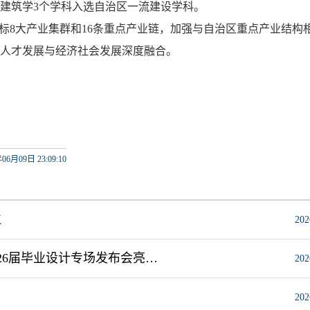
建筑学
3个学科入选自治区一流建设学科
。
标
8大产业集群和16条重点产业链，加强与自治区重点产业结构
人才发展与经济社会发展深度融合。
06月09日 23:09:10
位
202
花影霓裳绽芳华 时尚秀场展风采 我校轻工与纺织学院2026届毕业设计专场发布会亮相2026中国国际大学生时装周
202
202