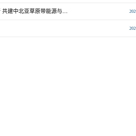
签约！内蒙古工业大学携手乌兹别克斯坦高校及科研院所 共建中北亚草原带能源与人居系统“一带一路”联合实验室
202
202