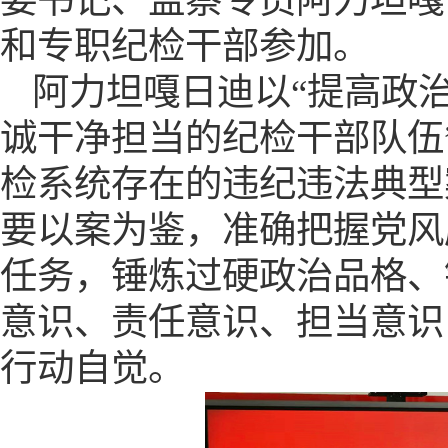
委书记、监察专员阿力坦嘎
和
专职纪检干部
参加
。
阿力坦嘎日迪以
“
提高政
诚干净担当的纪检干部队伍
检系统存在的违纪违法典型
要以案为鉴，准确把握党风
任务，
锤炼过硬政治品格
、
意识、责任意识、担当意识
行动自觉
。