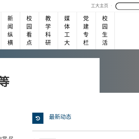
工大主页
·
新
校
教
媒
党
校
闻
园
学
体
建
园
纵
看
科
工
专
生
横
点
研
大
栏
活
等
最新动态
衣裳·民