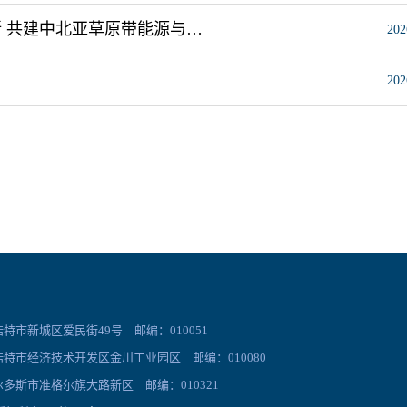
签约！内蒙古工业大学携手乌兹别克斯坦高校及科研院所 共建中北亚草原带能源与人居系统“一带一路”联合实验室
202
202
市新城区爱民街49号 邮编：010051
特市经济技术开发区金川工业园区 邮编：010080
多斯市准格尔旗大路新区 邮编：010321