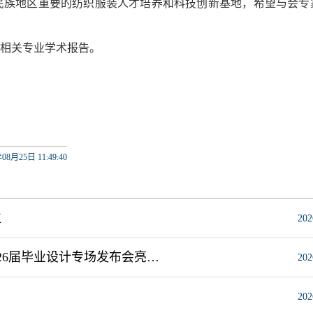
民族地区重要的纺织服装人才培养和科技创新基地，希望与会专
行相关专业学术报告。
08月25日 11:49:40
位
202
花影霓裳绽芳华 时尚秀场展风采 我校轻工与纺织学院2026届毕业设计专场发布会亮相2026中国国际大学生时装周
202
202