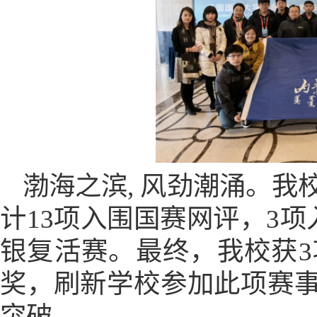
渤海之滨
, 风劲潮涌。
计
13项入围国赛网评，3
银复活赛。
最终
，我校获
奖，刷新学校
参加此项赛
突破。