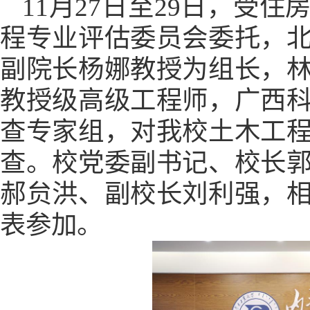
11月27日至29日，受
程专业评估委员会委托，
副院长
杨娜教授
为组长，
教授级
高级工程师
，广西
查专家组，对我校土木工
查。
校党委副书记、校长
郝贠洪、
副校长刘利强，
表参加
。