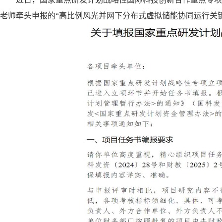
老师牵头申报的
“高比例风光并网下分布式虚拟储能协同运行关