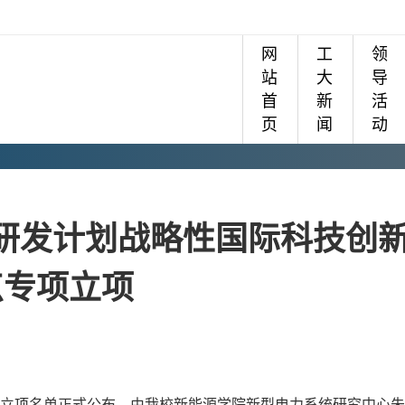
网
工
领
站
大
导
首
新
活
页
闻
动
研发计划战略性国际科技创
点专项立项
立项名单正式公布。由我校新能源学院新型电力系统研究中心朱