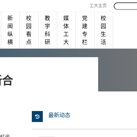
工大主页
·
新
校
教
媒
党
校
闻
园
学
体
建
园
纵
看
科
工
专
生
横
点
研
大
栏
活
新合
最新动态
虹谕