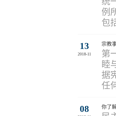
统
例
包
13
宗教
第
2018-11
睦
据
任
08
你了